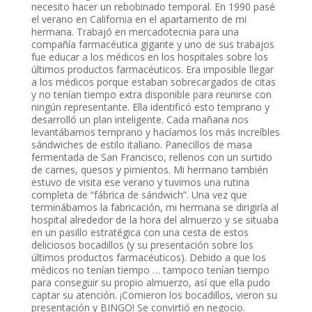
necesito hacer un rebobinado temporal. En 1990 pasé
el verano en California en el apartamento de mi
hermana. Trabajó en mercadotecnia para una
compañía farmacéutica gigante y uno de sus trabajos
fue educar a los médicos en los hospitales sobre los
últimos productos farmacéuticos. Era imposible llegar
a los médicos porque estaban sobrecargados de citas
y no tenían tiempo extra disponible para reunirse con
ningún representante. Ella identificó esto temprano y
desarrolló un plan inteligente. Cada mañana nos
levantábamos temprano y hacíamos los más increíbles
sándwiches de estilo italiano. Panecillos de masa
fermentada de San Francisco, rellenos con un surtido
de carnes, quesos y pimientos. Mi hermano también
estuvo de visita ese verano y tuvimos una rutina
completa de “fábrica de sándwich”. Una vez que
terminábamos la fabricación, mi hermana se dirigiría al
hospital alrededor de la hora del almuerzo y se situaba
en un pasillo estratégica con una cesta de estos
deliciosos bocadillos (y su presentación sobre los
últimos productos farmacéuticos). Debido a que los
médicos no tenían tiempo … tampoco tenían tiempo
para conseguir su propio almuerzo, así que ella pudo
captar su atención. ¡Comieron los bocadillos, vieron su
presentación y BINGO! Se convirtió en negocio.