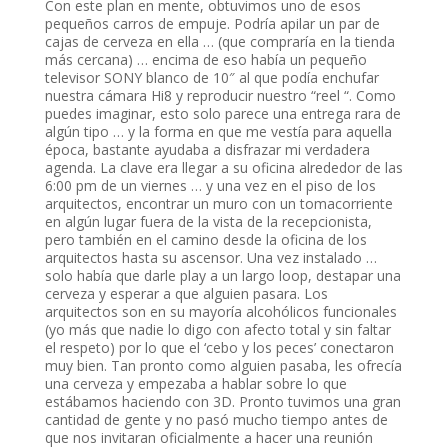
Con este plan en mente, obtuvimos uno de esos
pequeños carros de empuje. Podría apilar un par de
cajas de cerveza en ella … (que compraría en la tienda
más cercana) … encima de eso había un pequeño
televisor SONY blanco de 10″ al que podía enchufar
nuestra cámara Hi8 y reproducir nuestro “reel “. Como
puedes imaginar, esto solo parece una entrega rara de
algún tipo … y la forma en que me vestía para aquella
época, bastante ayudaba a disfrazar mi verdadera
agenda. La clave era llegar a su oficina alrededor de las
6:00 pm de un viernes … y una vez en el piso de los
arquitectos, encontrar un muro con un tomacorriente
en algún lugar fuera de la vista de la recepcionista,
pero también en el camino desde la oficina de los
arquitectos hasta su ascensor. Una vez instalado …
solo había que darle play a un largo loop, destapar una
cerveza y esperar a que alguien pasara. Los
arquitectos son en su mayoría alcohólicos funcionales
(yo más que nadie lo digo con afecto total y sin faltar
el respeto) por lo que el ‘cebo y los peces’ conectaron
muy bien. Tan pronto como alguien pasaba, les ofrecía
una cerveza y empezaba a hablar sobre lo que
estábamos haciendo con 3D. Pronto tuvimos una gran
cantidad de gente y no pasó mucho tiempo antes de
que nos invitaran oficialmente a hacer una reunión