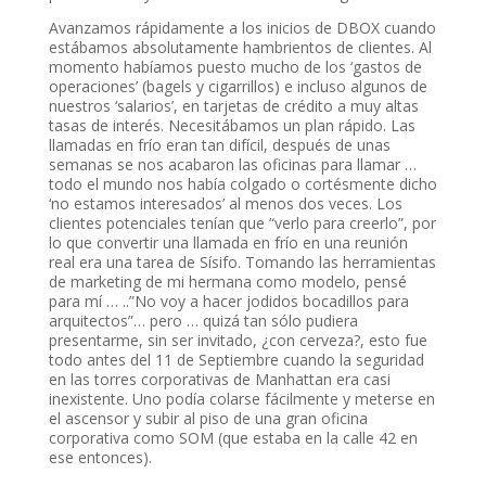
Avanzamos rápidamente a los inicios de DBOX cuando
estábamos absolutamente hambrientos de clientes. Al
momento habíamos puesto mucho de los ‘gastos de
operaciones’ (bagels y cigarrillos) e incluso algunos de
nuestros ‘salarios’, en tarjetas de crédito a muy altas
tasas de interés. Necesitábamos un plan rápido. Las
llamadas en frío eran tan difícil, después de unas
semanas se nos acabaron las oficinas para llamar …
todo el mundo nos había colgado o cortésmente dicho
‘no estamos interesados’ al menos dos veces. Los
clientes potenciales tenían que “verlo para creerlo”, por
lo que convertir una llamada en frío en una reunión
real era una tarea de Sísifo. Tomando las herramientas
de marketing de mi hermana como modelo, pensé
para mí … ..”No voy a hacer jodidos bocadillos para
arquitectos”… pero … quizá tan sólo pudiera
presentarme, sin ser invitado, ¿con cerveza?, esto fue
todo antes del 11 de Septiembre cuando la seguridad
en las torres corporativas de Manhattan era casi
inexistente. Uno podía colarse fácilmente y meterse en
el ascensor y subir al piso de una gran oficina
corporativa como SOM (que estaba en la calle 42 en
ese entonces).