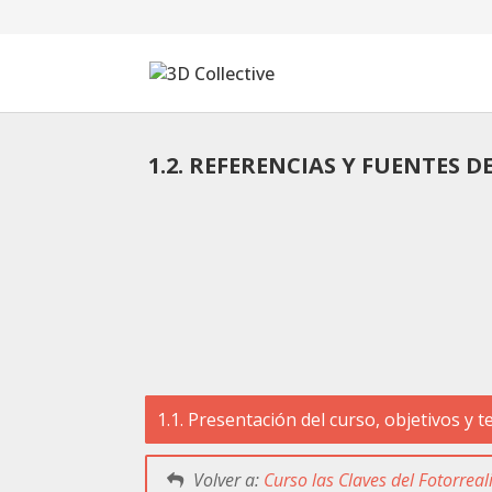
1.2. REFERENCIAS Y FUENTES D
Tutoriales
Cursos
Blog
Galería
SOFTWARE
1.1. Presentación del curso, objetivos y 
Tienda
Mi Cuenta
Volver a:
Curso las Claves del Fotorrea