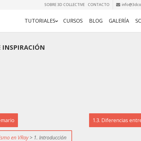
SOBRE 3D COLLECTIVE
CONTACTO
info@3dcol
TUTORIALES
CURSOS
BLOG
GALERÍA
S
E INSPIRACIÓN
temario
1.3. Diferencias ent
lismo en VRay
> 1. Introducción