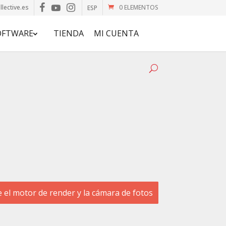
lective.es
0 ELEMENTOS
ESP
OFTWARE
TIENDA
MI CUENTA
re el motor de render y la cámara de fotos