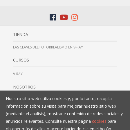
TIENDA
LAS CLAVES DEL FOTORREALISMO EN V-RAY
CURSOS
V-RAY
NOSOTROS
Nuestro sitio web utiliza cookies y, por lo tanto, recopila
NOSOTROS
información sobre su visita para mejorar nuestro sitio web
CONTACTO
(mediante el análisis), mostrarle contenido de redes sociales y
FAQ’S
anuncios relevantes. Consulte nuestra página
cookies
para
obtener más detalles o acepte haciendo clic en el botón