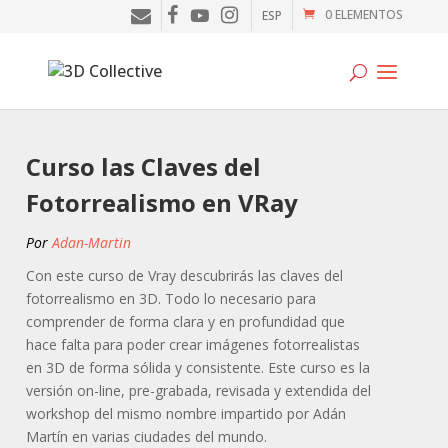
0 ELEMENTOS
ESP
Tutoriales
Curso las Claves del
Cursos
Fotorrealismo en VRay
Blog
Por
Adan-Martin
Galería
Con este curso de Vray descubrirás las claves del
fotorrealismo en 3D. Todo lo necesario para
SOFTWARE
comprender de forma clara y en profundidad que
hace falta para poder crear imágenes fotorrealistas
Tienda
en 3D de forma sólida y consistente. Este curso es la
versión on-line, pre-grabada, revisada y extendida del
Mi Cuenta
workshop del mismo nombre impartido por Adán
Martín en varias ciudades del mundo.