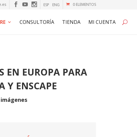
e.es
0 ELEMENTOS
ESP
ENG
RE
CONSULTORÍA
TIENDA
MI CUENTA
S EN EUROPA PARA
A Y ENSCAPE
s imágenes