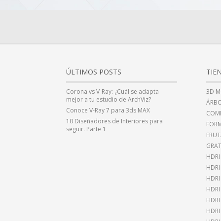
ÚLTIMOS POSTS
TIE
Corona vs V-Ray: ¿Cuál se adapta
3D M
mejor a tu estudio de ArchViz?
ÁRBO
Conoce V-Ray 7 para 3ds MAX
COMP
10 Diseñadores de Interiores para
FOR
seguir. Parte 1
FRUT
GRAT
HDRI
HDR
HDRI
HDRI
HDRI
HDRI