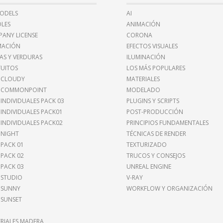
ODELS
AI
LES
ANIMACIÓN
ANY LICENSE
CORONA
MACIÓN
EFECTOS VISUALES
AS Y VERDURAS
ILUMINACIÓN
UITOS
LOS MÁS POPULARES
 CLOUDY
MATERIALES
I COMMONPOINT
MODELADO
 INDIVIDUALES PACK 03
PLUGINS Y SCRIPTS
 INDIVIDUALES PACK01
POST-PRODUCCIÓN
 INDIVIDUALES PACK02
PRINCIPIOS FUNDAMENTALES
 NIGHT
TÉCNICAS DE RENDER
 PACK 01
TEXTURIZADO
 PACK 02
TRUCOS Y CONSEJOS
 PACK 03
UNREAL ENGINE
 STUDIO
V-RAY
 SUNNY
WORKFLOW Y ORGANIZACIÓN
 SUNSET
RIALES MADERA