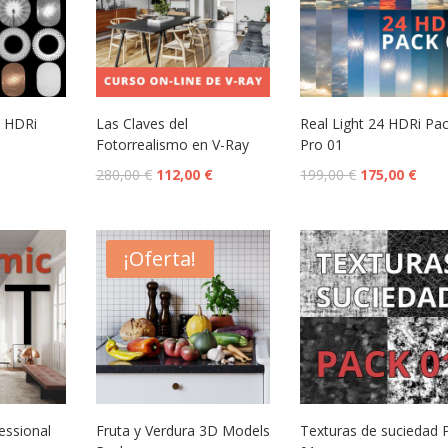
o HDRi
Las Claves del
Real Light 24 HDRi Pa
Fotorrealismo en V-Ray
Pro 01
280,00
€
112,00
€
199,00
€
175,00
€
¡Oferta!
essional
Fruta y Verdura 3D Models
Texturas de suciedad 