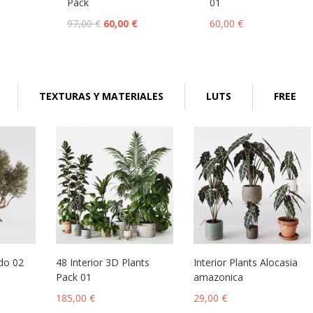
Pack
01
97,00
€
60,00
€
60,00
€
TEXTURAS Y MATERIALES
LUTS
FREE
do 02
48 Interior 3D Plants
Interior Plants Alocasia
Pack 01
amazonica
185,00
€
29,00
€