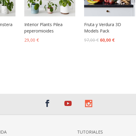
onstera
Interior Plants Pilea
Fruta y Verdura 3D
peperomioides
Models Pack
29,00
€
97,00
€
60,00
€
NDA
TUTORIALES