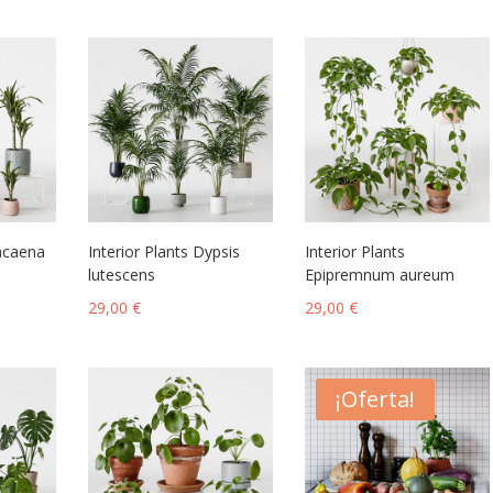
racaena
Interior Plants Dypsis
Interior Plants
lutescens
Epipremnum aureum
29,00
€
29,00
€
¡Oferta!