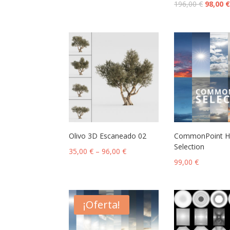
196,00
€
98,00
Olivo 3D Escaneado 02
CommonPoint H
Selection
35,00
€
–
96,00
€
99,00
€
¡Oferta!