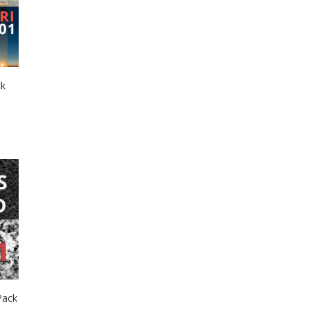
ck
Pack