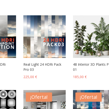
€
DRi
Real Light 24 HDRi Pack
48 Interior 3D Plants 
Pro 03
01
225,00
€
185,00
€
¡Oferta!
¡Oferta!