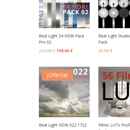
Real Light 24 HDRi Pack
Real Light Studi
Pro 02
Pack
225,00
€
199,00
€
25,00
€
¡Oferta!
Real Light HDRi 022 1722
Filmic LUTs Prof