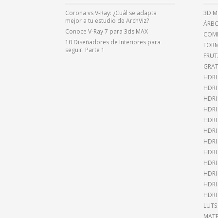
Corona vs V-Ray: ¿Cuál se adapta
3D M
mejor a tu estudio de ArchViz?
ÁRBO
Conoce V-Ray 7 para 3ds MAX
COMP
10 Diseñadores de Interiores para
FOR
seguir. Parte 1
FRUT
GRAT
HDRI
HDR
HDRI
HDRI
HDRI
HDRI
HDRI
HDRI
HDRI
HDRI
HDRI
HDRI
LUTS
MATE