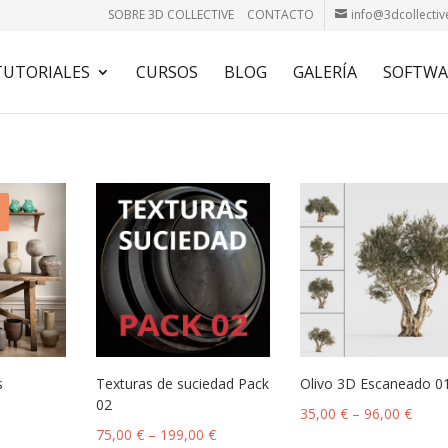
SOBRE 3D COLLECTIVE
CONTACTO
info@3dcollectiv
TUTORIALES
CURSOS
BLOG
GALERÍA
SOFTWA
s
Texturas de suciedad Pack
Olivo 3D Escaneado 0
02
35,00
€
–
96,00
€
75,00
€
–
199,00
€