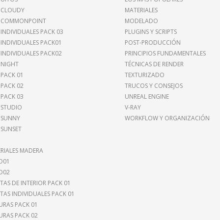
 CLOUDY
MATERIALES
I COMMONPOINT
MODELADO
 INDIVIDUALES PACK 03
PLUGINS Y SCRIPTS
 INDIVIDUALES PACK01
POST-PRODUCCIÓN
 INDIVIDUALES PACK02
PRINCIPIOS FUNDAMENTALES
 NIGHT
TÉCNICAS DE RENDER
 PACK 01
TEXTURIZADO
 PACK 02
TRUCOS Y CONSEJOS
 PACK 03
UNREAL ENGINE
 STUDIO
V-RAY
 SUNNY
WORKFLOW Y ORGANIZACIÓN
 SUNSET
RIALES MADERA
O01
O02
TAS DE INTERIOR PACK 01
TAS INDIVIDUALES PACK 01
URAS PACK 01
URAS PACK 02