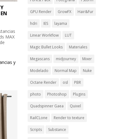
 Y
GPU Render
GrowFX
Hair&Fur
 EN
hdri
IES
layama
stancias
Linear Workflow
LUT
3ds MAX
 de
Magic Bullet Looks
Materiales
Megascans
midjourney
Mixer
ancias y
Modelado
Normal Map
Nuke
Octane Render
osl
PBR
photo
Photoshop
Plugins
Quadspinner Gaea
Quixel
RailCLone
Render to texture
Scripts
Substance