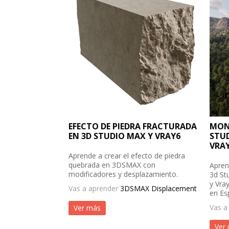
EFECTO DE PIEDRA FRACTURADA
MON
EN 3D STUDIO MAX Y VRAY6
STUD
VRA
Aprende a crear el efecto de piedra
quebrada en 3DSMAX con
Apren
modificadores y desplazamiento.
3d St
y Vray
Vas a aprender
3DSMAX Displacement
en Es
Vas a
Ver más
Ver