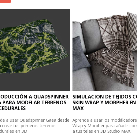
RODUCCIÓN A QUADSPINNER
SIMULACION DE TEJIDOS 
A PARA MODELAR TERRENOS
SKIN WRAP Y MORPHER EN
CEDURALES
MAX
de a usar Quadspinner Gaea desde
Aprende a usar los modificadore
a crear tus primeros terrenos
Wrap y Morpher para añadir com
durales en 3D
a tus telas en 3D Studio MAX.