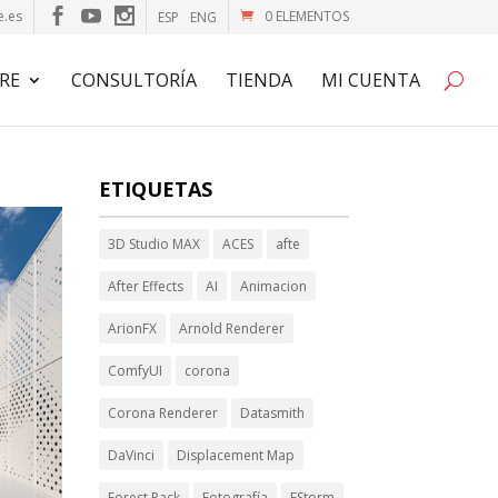
e.es
0 ELEMENTOS
ESP
ENG
RE
CONSULTORÍA
TIENDA
MI CUENTA
ETIQUETAS
3D Studio MAX
ACES
afte
After Effects
AI
Animacion
ArionFX
Arnold Renderer
ComfyUI
corona
Corona Renderer
Datasmith
DaVinci
Displacement Map
Forest Pack
Fotografía
FStorm