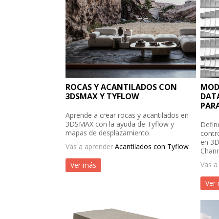
ROCAS Y ACANTILADOS CON
MOD
3DSMAX Y TYFLOW
DATA
PARA
Aprende a crear rocas y acantilados en
3DSMAX con la ayuda de Tyflow y
Defin
mapas de desplazamiento.
contr
en 3D
Vas a aprender
Acantilados con Tyflow
Chann
Vas a
Ver más
Ver