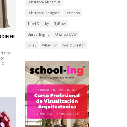
Substance Alchemist
Substance Designer
Terrenos
Texel Density
TyFlow
Unreal Engine
Unwrap UVW
DIFIER
V-Ray
V-Ray Fur
world Creator
rtinas
dor
s o