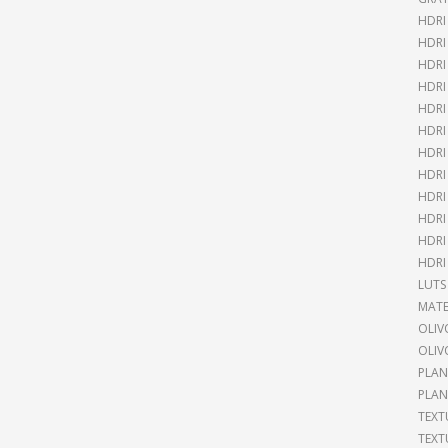
HDRI
HDR
HDRI
HDRI
HDRI
HDRI
HDRI
HDRI
HDRI
HDRI
HDRI
HDRI
LUTS
MATE
OLIV
OLIV
PLAN
PLAN
TEXT
TEXT