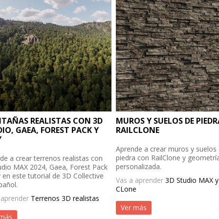
TAÑAS REALISTAS CON 3D
MUROS Y SUELOS DE PIED
IO, GAEA, FOREST PACK Y
RAILCLONE
Y
Aprende a crear muros y suelos
piedra con RailClone y geometrí
de a crear terrenos realistas con
personalizada.
udio MAX 2024, Gaea, Forest Pack
 en este tutorial de 3D Collective
Vas a aprender
3D Studio MAX y 
pañol.
CLone
 aprender
Terrenos 3D realistas
Ver más
 más