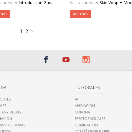
 aprender
Introducción Gaea
Vas a aprender
Skin Wrap + Mor
 más
Ver más
1
2
>
NDA
TUTORIALES
ODELS
AI
LES
ANIMACIÓN
ANY LICENSE
CORONA
MACIÓN
EFECTOS VISUALES
AS Y VERDURAS
ILUMINACIÓN
UITOS
LOS MÁS POPULARES