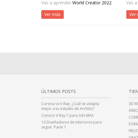
Vas a aprender
World Creator 2022
Vas a
Ver más
Ver
ÚLTIMOS POSTS
TIE
Corona vs V-Ray: ¿Cuál se adapta
3D M
mejor a tu estudio de ArchViz?
ÁRBO
Conoce V-Ray 7 para 3ds MAX
COMP
10 Diseñadores de Interiores para
FOR
seguir. Parte 1
FRUT
GRAT