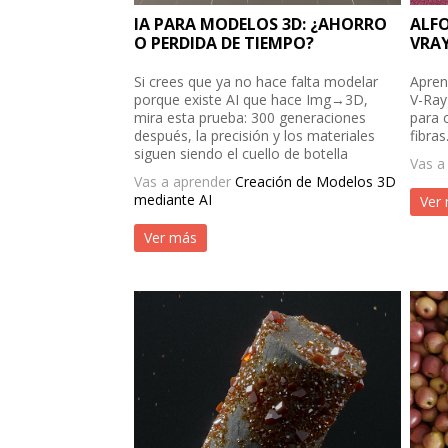
IA PARA MODELOS 3D: ¿AHORRO
ALF
O PERDIDA DE TIEMPO?
VRAY
Si crees que ya no hace falta modelar
Apren
porque existe AI que hace Img→3D,
V-Ray
mira esta prueba: 300 generaciones
para c
después, la precisión y los materiales
fibras
siguen siendo el cuello de botella
Vas a
Vas a aprender
Creación de Modelos 3D
mediante AI
Ver
Ver más