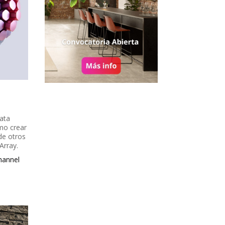
ata
mo crear
de otros
Array.
annel