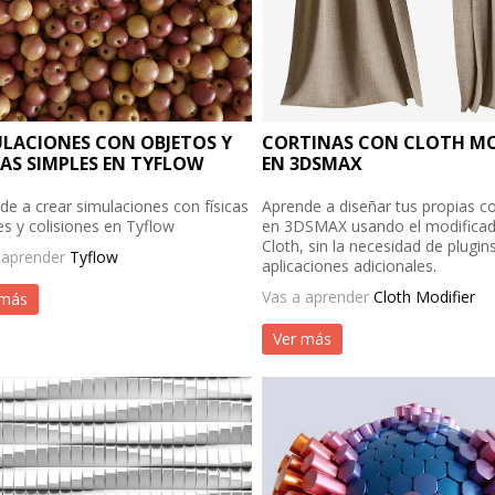
LACIONES CON OBJETOS Y
CORTINAS CON CLOTH MO
CAS SIMPLES EN TYFLOW
EN 3DSMAX
de a crear simulaciones con físicas
Aprende a diseñar tus propias co
es y colisiones en Tyflow
en 3DSMAX usando el modifica
Cloth, sin la necesidad de plugin
 aprender
Tyflow
aplicaciones adicionales.
Vas a aprender
Cloth Modifier
 más
Ver más