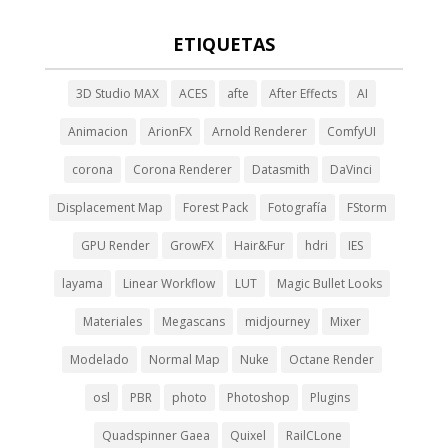
ETIQUETAS
3D Studio MAX
ACES
afte
After Effects
AI
Animacion
ArionFX
Arnold Renderer
ComfyUI
corona
Corona Renderer
Datasmith
DaVinci
Displacement Map
Forest Pack
Fotografía
FStorm
GPU Render
GrowFX
Hair&Fur
hdri
IES
layama
Linear Workflow
LUT
Magic Bullet Looks
Materiales
Megascans
midjourney
Mixer
Modelado
Normal Map
Nuke
Octane Render
osl
PBR
photo
Photoshop
Plugins
Quadspinner Gaea
Quixel
RailCLone