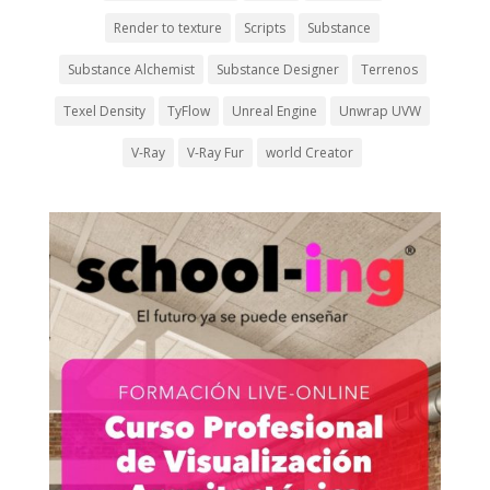
Render to texture
Scripts
Substance
Substance Alchemist
Substance Designer
Terrenos
Texel Density
TyFlow
Unreal Engine
Unwrap UVW
V-Ray
V-Ray Fur
world Creator