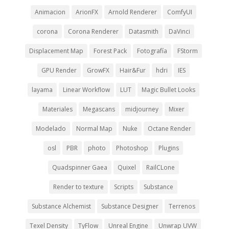
Animacion
ArionFX
Arnold Renderer
ComfyUI
corona
Corona Renderer
Datasmith
DaVinci
Displacement Map
Forest Pack
Fotografía
FStorm
GPU Render
GrowFX
Hair&Fur
hdri
IES
layama
Linear Workflow
LUT
Magic Bullet Looks
Materiales
Megascans
midjourney
Mixer
Modelado
Normal Map
Nuke
Octane Render
osl
PBR
photo
Photoshop
Plugins
Quadspinner Gaea
Quixel
RailCLone
Render to texture
Scripts
Substance
Substance Alchemist
Substance Designer
Terrenos
Texel Density
TyFlow
Unreal Engine
Unwrap UVW