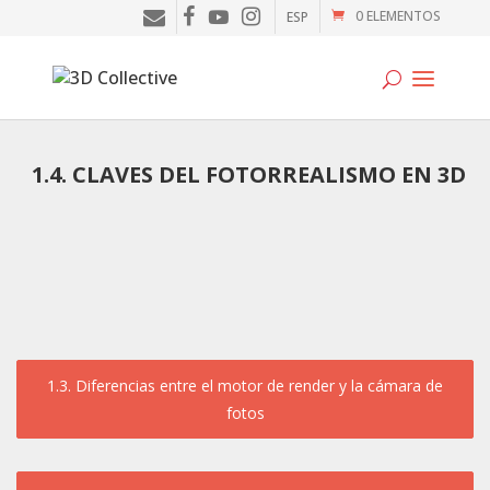
0 ELEMENTOS
ESP
Tutoriales
1.4. CLAVES DEL FOTORREALISMO EN 3D
Cursos
Blog
Galería
SOFTWARE
1.3. Diferencias entre el motor de render y la cámara de
Tienda
fotos
Mi Cuenta