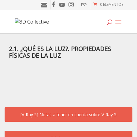
0 ELEMENTOS
ESP
Tutoriales
2.1. ¿QUÉ ES LA LUZ?. PROPIEDADES
FÍSICAS DE LA LUZ
Cursos
Blog
Galería
SOFTWARE
Tienda
[V-Ray 5] Notas a tener en cuenta sobre V-Ray 5
Mi Cuenta