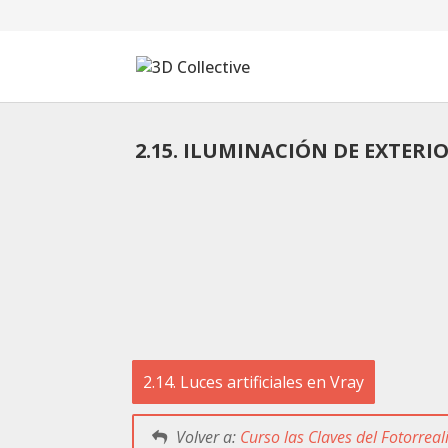
2.15. ILUMINACIÓN DE EXTERI
Tutoriales
Cursos
Blog
Galería
SOFTWARE
2.14. Luces artificiales en Vray
Tienda
Mi Cuenta
Volver a:
Curso las Claves del Fotorrea