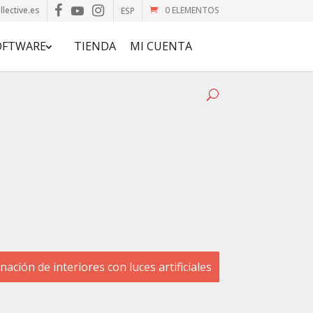
lective.es
0 ELEMENTOS
ESP
OFTWARE
TIENDA
MI CUENTA
inación de interiores con luces artificiales