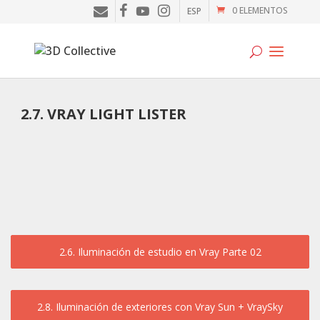
0 ELEMENTOS
ESP
Tutoriales
2.7. VRAY LIGHT LISTER
Cursos
Blog
Galería
SOFTWARE
2.6. Iluminación de estudio en Vray Parte 02
Tienda
Mi Cuenta
2.8. Iluminación de exteriores con Vray Sun + VraySky