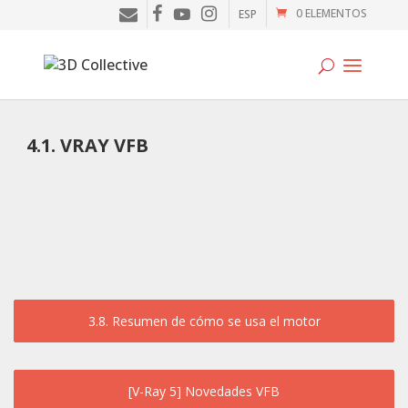
0 ELEMENTOS
ESP
Tutoriales
4.1. VRAY VFB
Cursos
Blog
Galería
SOFTWARE
3.8. Resumen de cómo se usa el motor
Tienda
Mi Cuenta
[V-Ray 5] Novedades VFB