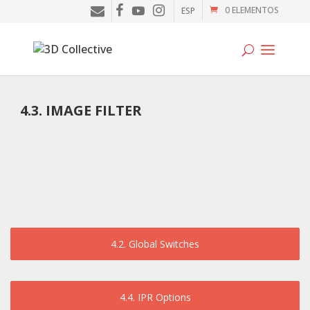
0 ELEMENTOS
ESP
Tutoriales
4.3. IMAGE FILTER
Cursos
Blog
Galería
SOFTWARE
4.2. Global Switches
Tienda
Mi Cuenta
4.4. IPR Options