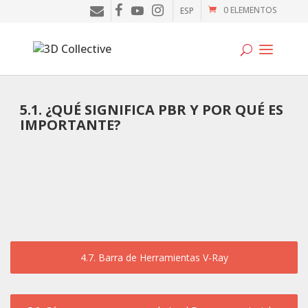
0 ELEMENTOS
ESP
Tutoriales
5.1. ¿QUÉ SIGNIFICA PBR Y POR QUÉ ES
IMPORTANTE?
Cursos
Blog
Galería
SOFTWARE
Tienda
4.7. Barra de Herramientas V-Ray
Mi Cuenta