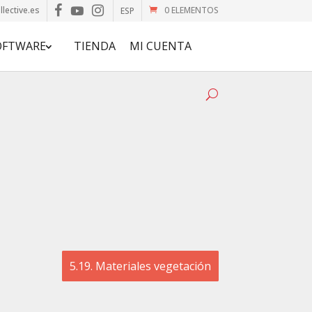
lective.es
0 ELEMENTOS
ESP
OFTWARE
TIENDA
MI CUENTA
5.19. Materiales vegetación