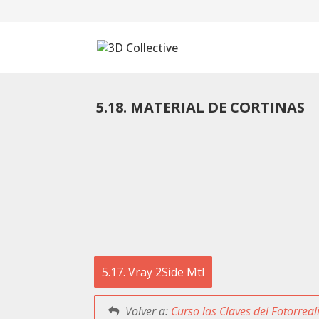
5.18. MATERIAL DE CORTINAS
Tutoriales
Cursos
Blog
Galería
SOFTWARE
5.17. Vray 2Side Mtl
Tienda
Mi Cuenta
Volver a:
Curso las Claves del Fotorrea