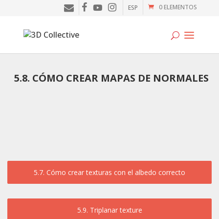
0 ELEMENTOS
ESP
Tutoriales
5.8. CÓMO CREAR MAPAS DE NORMALES
Cursos
Blog
Galería
SOFTWARE
5.7. Cómo crear texturas con el albedo correcto
Tienda
Mi Cuenta
5.9. Triplanar texture