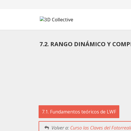
7.2. RANGO DINÁMICO Y COMP
Tutoriales
Cursos
Blog
Galería
SOFTWARE
7.1. Fundamentos teóricos de LWF
Tienda
Mi Cuenta
Volver a:
Curso las Claves del Fotorrea