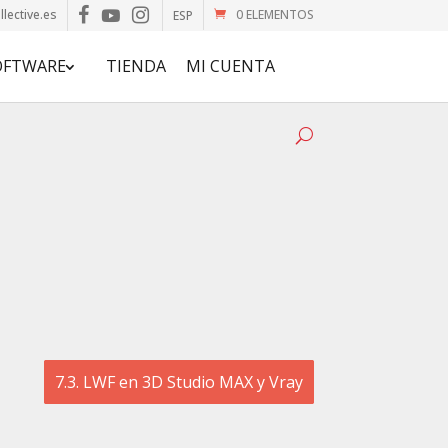
lective.es
0 ELEMENTOS
ESP
OFTWARE
TIENDA
MI CUENTA
7.3. LWF en 3D Studio MAX y Vray