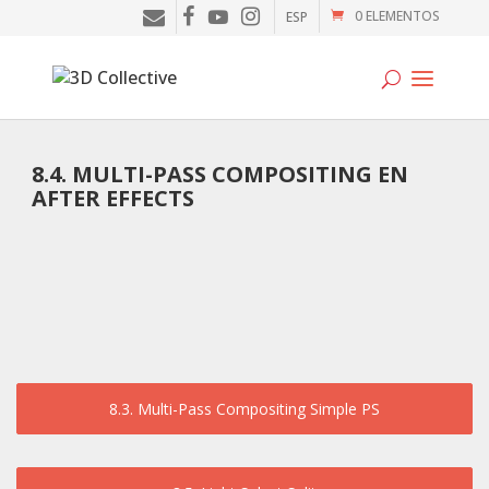
0 ELEMENTOS
ESP
Tutoriales
8.4. MULTI-PASS COMPOSITING EN
AFTER EFFECTS
Cursos
Blog
Galería
SOFTWARE
Tienda
8.3. Multi-Pass Compositing Simple PS
Mi Cuenta