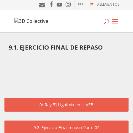
0 ELEMENTOS
ESP
Tutoriales
9.1. EJERCICIO FINAL DE REPASO
Cursos
Blog
Galería
SOFTWARE
[V-Ray 5] Lightmix en el VFB
Tienda
Mi Cuenta
9.2. Ejercicio Final repaso Parte 02