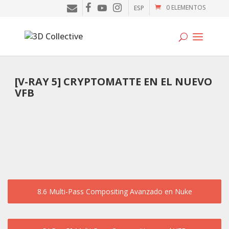
0 ELEMENTOS
ESP
Tutoriales
[V-RAY 5] CRYPTOMATTE EN EL NUEVO
VFB
Cursos
Blog
Galería
SOFTWARE
Tienda
8.6 Multi-Pass Compositing Avanzado en Nuke
Mi Cuenta