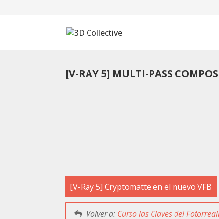
[V-RAY 5] MULTI-PASS COMPOS
Tutoriales
Cursos
Blog
Galería
SOFTWARE
[V-Ray 5] Cryptomatte en el nuevo VFB
Tienda
Mi Cuenta
Volver a:
Curso las Claves del Fotorrea