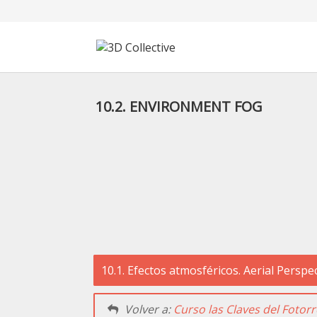
10.2. ENVIRONMENT FOG
Tutoriales
Cursos
Blog
Galería
SOFTWARE
10.1. Efectos atmosféricos. Aerial Perspe
Tienda
Mi Cuenta
Volver a:
Curso las Claves del Fotor