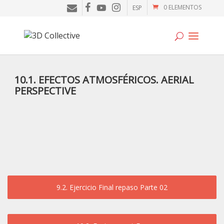
0 ELEMENTOS
ESP
Tutoriales
10.1. EFECTOS ATMOSFÉRICOS. AERIAL
PERSPECTIVE
Cursos
Blog
Galería
SOFTWARE
Tienda
9.2. Ejercicio Final repaso Parte 02
Mi Cuenta