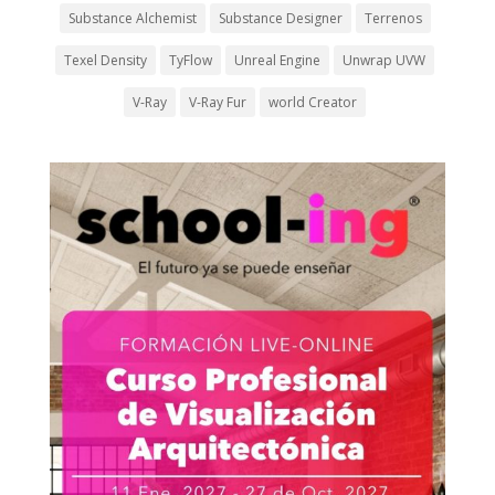
Substance Alchemist
Substance Designer
Terrenos
Texel Density
TyFlow
Unreal Engine
Unwrap UVW
V-Ray
V-Ray Fur
world Creator