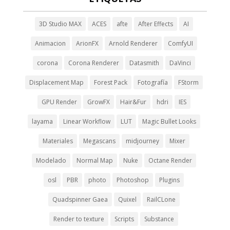
3D Studio MAX
ACES
afte
After Effects
AI
Animacion
ArionFX
Arnold Renderer
ComfyUI
corona
Corona Renderer
Datasmith
DaVinci
Displacement Map
Forest Pack
Fotografía
FStorm
GPU Render
GrowFX
Hair&Fur
hdri
IES
layama
Linear Workflow
LUT
Magic Bullet Looks
Materiales
Megascans
midjourney
Mixer
Modelado
Normal Map
Nuke
Octane Render
osl
PBR
photo
Photoshop
Plugins
Quadspinner Gaea
Quixel
RailCLone
Render to texture
Scripts
Substance