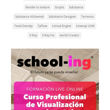
Render to texture
Scripts
Substance
Substance Alchemist
Substance Designer
Terrenos
Texel Density
TyFlow
Unreal Engine
Unwrap UVW
V-Ray
V-Ray Fur
world Creator