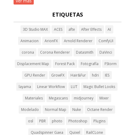
Ver más
ETIQUETAS
3D Studio MAX
ACES
afte
After Effects
AI
Animacion
ArionFX
Arnold Renderer
ComfyUI
corona
Corona Renderer
Datasmith
DaVinci
Displacement Map
Forest Pack
Fotografía
FStorm
GPU Render
GrowFX
Hair&Fur
hdri
IES
layama
Linear Workflow
LUT
Magic Bullet Looks
Materiales
Megascans
midjourney
Mixer
Modelado
Normal Map
Nuke
Octane Render
osl
PBR
photo
Photoshop
Plugins
Quadspinner Gaea
Quixel
RailCLone