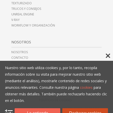
TEXTURIZADO
TRUCOS Y CONSEJOS
UNREAL ENGINE
V-RAY
WORKFLOW Y ORGANIZACIÓN
NOSOTROS
NOSOTROS
CONTACTO
FAQ’S
Nuestro sitio web utiliza cookies y, por lo tanto, recopila
información sobre su visita para mejorar nuestro sitio web
(mediante el análisis), mostrarle contenido de redes sociales y
AVISO LEGAL
anuncios relevantes. Consulte nuestra página
cookies
para
TÉRMINOS Y CONDICIONES
obtener más detalles. También puede rechazarlo haciendo clic
POLÍTICAS DE PRIVACIDAD
POLÍTICAS DE COOKIES
en el botón.
© COPYRIGHT 2016, 3D COLLECTIVE, CIF B10466993,
+34 914 497