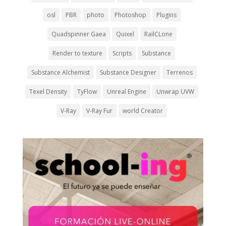
osl
PBR
photo
Photoshop
Plugins
Quadspinner Gaea
Quixel
RailCLone
Render to texture
Scripts
Substance
Substance Alchemist
Substance Designer
Terrenos
Texel Density
TyFlow
Unreal Engine
Unwrap UVW
V-Ray
V-Ray Fur
world Creator