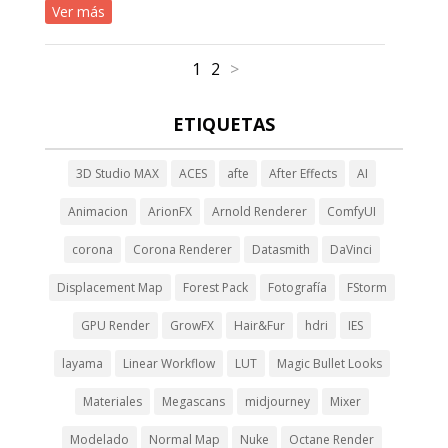
Ver más
1
2
>
ETIQUETAS
3D Studio MAX
ACES
afte
After Effects
AI
Animacion
ArionFX
Arnold Renderer
ComfyUI
corona
Corona Renderer
Datasmith
DaVinci
Displacement Map
Forest Pack
Fotografía
FStorm
GPU Render
GrowFX
Hair&Fur
hdri
IES
layama
Linear Workflow
LUT
Magic Bullet Looks
Materiales
Megascans
midjourney
Mixer
Modelado
Normal Map
Nuke
Octane Render