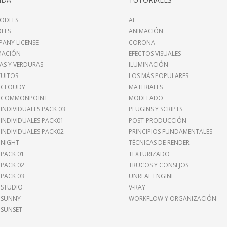
ODELS
AI
LES
ANIMACIÓN
ANY LICENSE
CORONA
MACIÓN
EFECTOS VISUALES
AS Y VERDURAS
ILUMINACIÓN
UITOS
LOS MÁS POPULARES
 CLOUDY
MATERIALES
I COMMONPOINT
MODELADO
 INDIVIDUALES PACK 03
PLUGINS Y SCRIPTS
 INDIVIDUALES PACK01
POST-PRODUCCIÓN
 INDIVIDUALES PACK02
PRINCIPIOS FUNDAMENTALES
 NIGHT
TÉCNICAS DE RENDER
 PACK 01
TEXTURIZADO
 PACK 02
TRUCOS Y CONSEJOS
 PACK 03
UNREAL ENGINE
 STUDIO
V-RAY
 SUNNY
WORKFLOW Y ORGANIZACIÓN
 SUNSET