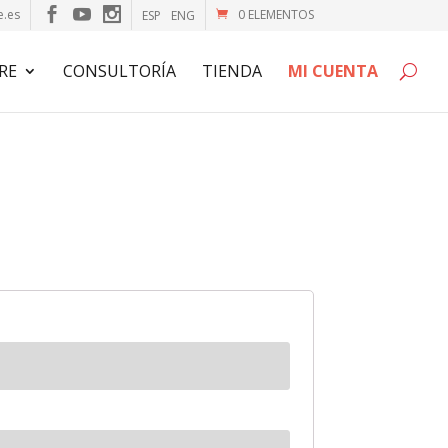
e.es
0 ELEMENTOS
ESP
ENG
RE
CONSULTORÍA
TIENDA
MI CUENTA