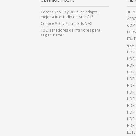
Corona vs V-Ray: ¿Cuál se adapta
3D M
mejor a tu estudio de ArchViz?
ÁRBO
Conoce V-Ray 7 para 3ds MAX
COMP
10 Diseñadores de Interiores para
FOR
seguir. Parte 1
FRUT
GRAT
HDRI
HDR
HDRI
HDRI
HDRI
HDRI
HDRI
HDRI
HDRI
HDRI
HDRI
HDRI
LUTS