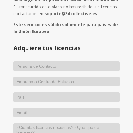
Si transcurrido este plazo no has recibido tus licencias
contáctanos en
soporte@3dcollective.es
Este servicio es válido solamente para países de
la Unión Europea.
Adquiere tus licencias
If
you
are
human,
leave
this
field
blank.