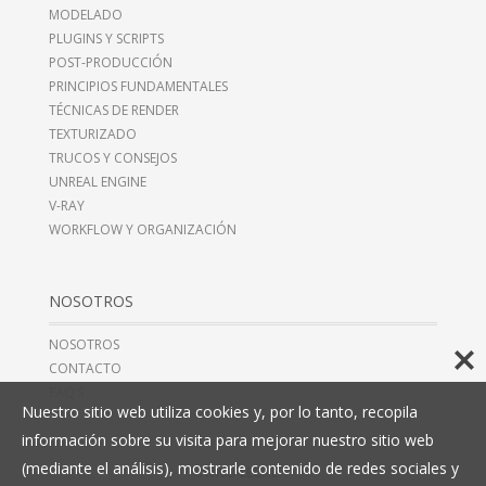
MODELADO
PLUGINS Y SCRIPTS
POST-PRODUCCIÓN
PRINCIPIOS FUNDAMENTALES
TÉCNICAS DE RENDER
TEXTURIZADO
TRUCOS Y CONSEJOS
UNREAL ENGINE
V-RAY
WORKFLOW Y ORGANIZACIÓN
NOSOTROS
NOSOTROS
CONTACTO
FAQ’S
Nuestro sitio web utiliza cookies y, por lo tanto, recopila
información sobre su visita para mejorar nuestro sitio web
(mediante el análisis), mostrarle contenido de redes sociales y
AVISO LEGAL