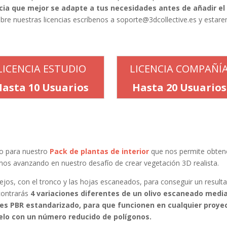
encia que mejor se adapte a tus necesidades antes de añadir el
bre nuestras licencias escríbenos a
soporte@3dcollective.es
y estar
LICENCIA ESTUDIO
LICENCIA COMPAÑÍ
Hasta 10 Usuarios
Hasta 20 Usuarios
o para nuestro
Pack de plantas de interior
que nos permite obten
imos avanzando en nuestro desafío de crear vegetación 3D realista.
lejos, con el tronco y las hojas escaneados, para conseguir un result
ncontrarás
4 variaciones diferentes de un olivo escaneado medi
es PBR estandarizado, para que funcionen en cualquier proye
delo con un número reducido de polígonos.