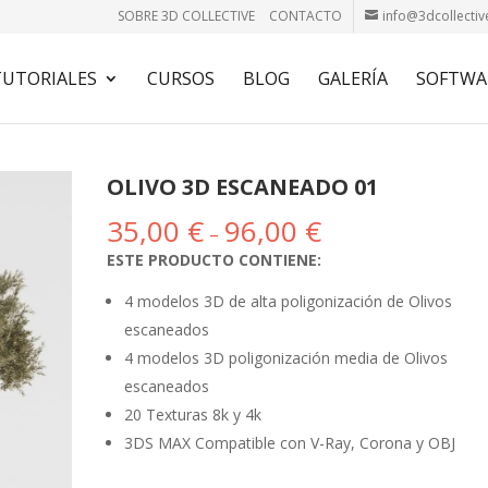
SOBRE 3D COLLECTIVE
CONTACTO
info@3dcollectiv
TUTORIALES
CURSOS
BLOG
GALERÍA
SOFTWA
OLIVO 3D ESCANEADO 01
35,00
€
96,00
€
–
ESTE PRODUCTO CONTIENE:
4 modelos 3D de alta poligonización de Olivos
escaneados
4 modelos 3D poligonización media de Olivos
escaneados
20 Texturas 8k y 4k
3DS MAX Compatible con V-Ray, Corona y OBJ