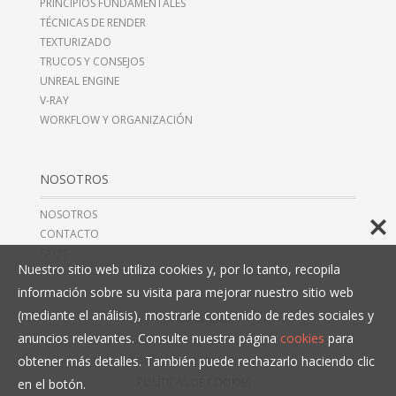
PRINCIPIOS FUNDAMENTALES
TÉCNICAS DE RENDER
TEXTURIZADO
TRUCOS Y CONSEJOS
UNREAL ENGINE
V-RAY
WORKFLOW Y ORGANIZACIÓN
NOSOTROS
NOSOTROS
CONTACTO
FAQ’S
Nuestro sitio web utiliza cookies y, por lo tanto, recopila
información sobre su visita para mejorar nuestro sitio web
(mediante el análisis), mostrarle contenido de redes sociales y
AVISO LEGAL
anuncios relevantes. Consulte nuestra página
cookies
para
TÉRMINOS Y CONDICIONES
obtener más detalles. También puede rechazarlo haciendo clic
POLÍTICAS DE PRIVACIDAD
POLÍTICAS DE COOKIES
en el botón.