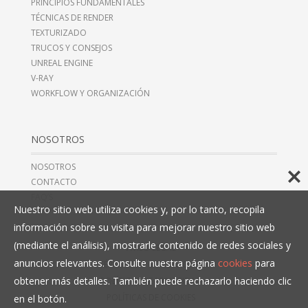
PRINCIPIOS FUNDAMENTALES
TÉCNICAS DE RENDER
TEXTURIZADO
TRUCOS Y CONSEJOS
UNREAL ENGINE
V-RAY
WORKFLOW Y ORGANIZACIÓN
NOSOTROS
NOSOTROS
CONTACTO
FAQ’S
Nuestro sitio web utiliza cookies y, por lo tanto, recopila
información sobre su visita para mejorar nuestro sitio web
(mediante el análisis), mostrarle contenido de redes sociales y
AVISO LEGAL
anuncios relevantes. Consulte nuestra página
cookies
para
TÉRMINOS Y CONDICIONES
obtener más detalles. También puede rechazarlo haciendo clic
POLÍTICAS DE PRIVACIDAD
POLÍTICAS DE COOKIES
en el botón.