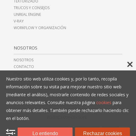
TEXTURIZADO
TRUCOS Y CONSEJOS
UNREAL ENGINE
V-RAY
WORKFLOW Y ORGANIZACIÓN
NOSOTROS
NOSOTROS
CONTACTO
FAQ’S
Nuestro sitio web utiliza cookies y, por lo tanto, recopila
información sobre su visita para mejorar nuestro sitio web
(mediante el análisis), mostrarle contenido de redes sociales y
AVISO LEGAL
anuncios relevantes. Consulte nuestra página
cookies
para
TÉRMINOS Y CONDICIONES
obtener más detalles. También puede rechazarlo haciendo clic
POLÍTICAS DE PRIVACIDAD
POLÍTICAS DE COOKIES
en el botón.
© COPYRIGHT 2016, 3D COLLECTIVE, CIF B10466993,
+34 914 497
Lo entiendo
Rechazar cookies
279
. TODOS LOS DERECHOS RESERVADOS.