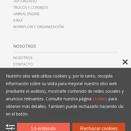
TEXTURIZADO
TRUCOS Y CONSEJOS
UNREAL ENGINE
V-RAY
WORKFLOW Y ORGANIZACIÓN
NOSOTROS
NOSOTROS
CONTACTO
FAQ’S
Nuestro sitio web utiliza cookies y, por lo tanto, recopila
información sobre su visita para mejorar nuestro sitio web
(mediante el análisis), mostrarle contenido de redes sociales y
AVISO LEGAL
anuncios relevantes. Consulte nuestra página
cookies
para
TÉRMINOS Y CONDICIONES
obtener más detalles. También puede rechazarlo haciendo clic
POLÍTICAS DE PRIVACIDAD
POLÍTICAS DE COOKIES
en el botón.
© COPYRIGHT 2016, 3D COLLECTIVE, CIF B10466993,
+34 914 497
Lo entiendo
Rechazar cookies
279
. TODOS LOS DERECHOS RESERVADOS.