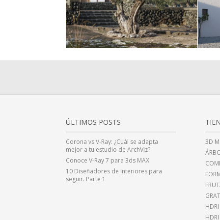
ÚLTIMOS POSTS
TIE
Corona vs V-Ray: ¿Cuál se adapta
3D M
mejor a tu estudio de ArchViz?
ÁRBO
Conoce V-Ray 7 para 3ds MAX
COMP
10 Diseñadores de Interiores para
FOR
seguir. Parte 1
FRUT
GRAT
HDRI
HDR