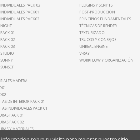
 INDIVIDUALES PACK 03
PLUGINS Y SCRIPTS
 INDIVIDUALES PACK01
POST-PRODUCCIÓN
 INDIVIDUALES PACK02
PRINCIPIOS FUNDAMENTALES
 NIGHT
TÉCNICAS DE RENDER
 PACK 01
TEXTURIZADO
 PACK 02
TRUCOS Y CONSEJOS
 PACK 03
UNREAL ENGINE
 STUDIO
V-RAY
 SUNNY
WORKFLOW Y ORGANIZACIÓN
 SUNSET
RIALES MADERA
O01
O02
TAS DE INTERIOR PACK 01
TAS INDIVIDUALES PACK 01
URAS PACK 01
URAS PACK 02
URAS Y MATERIALES
la información sobre su visita para mejorar nuestro sitio