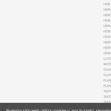
HDRI
HDRI
HDRI
HDRI
HDRI
HDRI
HDRI
HDRI
HDRI
HDRI
LUTS
MATE
OLIV
OLIV
PLAN
PLAN
TEXT
TEXT
TEXT
Nuestro sitio web utiliza cookies y, por lo tanto, recopi