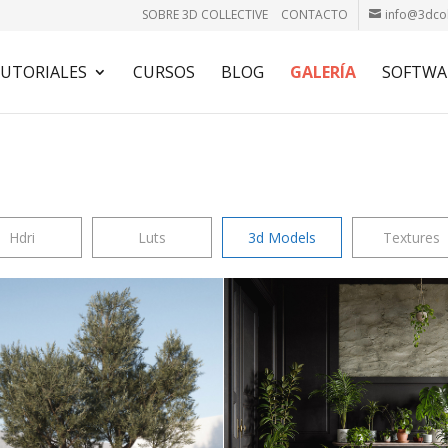
SOBRE 3D COLLECTIVE
CONTACTO
info@3dcol
UTORIALES
CURSOS
BLOG
GALERÍA
SOFTWA
Hdri
Luts
3d Models
Textures