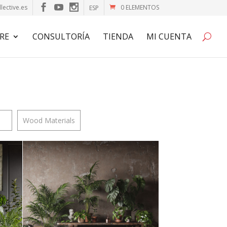
lective.es
0 ELEMENTOS
ESP
RE
CONSULTORÍA
TIENDA
MI CUENTA
Wood Materials