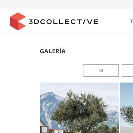
T
GALERÍA
All