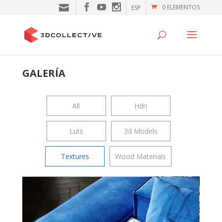
0 ELEMENTOS
ESP
GALERÍA
All
Hdri
Luts
3d Models
Textures
Wood Materials