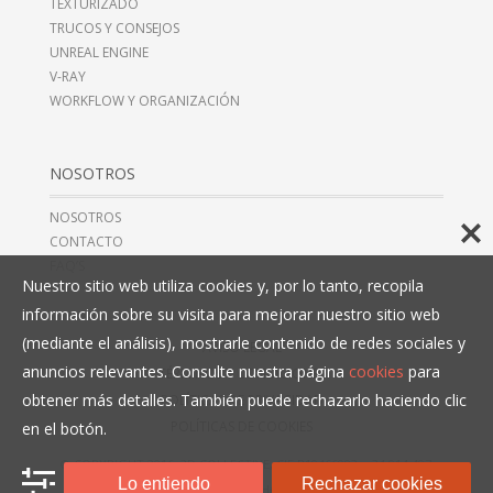
TEXTURIZADO
TRUCOS Y CONSEJOS
UNREAL ENGINE
V-RAY
WORKFLOW Y ORGANIZACIÓN
NOSOTROS
NOSOTROS
CONTACTO
FAQ’S
Nuestro sitio web utiliza cookies y, por lo tanto, recopila
información sobre su visita para mejorar nuestro sitio web
(mediante el análisis), mostrarle contenido de redes sociales y
AVISO LEGAL
anuncios relevantes. Consulte nuestra página
cookies
para
TÉRMINOS Y CONDICIONES
obtener más detalles. También puede rechazarlo haciendo clic
POLÍTICAS DE PRIVACIDAD
POLÍTICAS DE COOKIES
en el botón.
© COPYRIGHT 2016, 3D COLLECTIVE, CIF B10466993,
+34 914 497
Lo entiendo
Rechazar cookies
279
. TODOS LOS DERECHOS RESERVADOS.