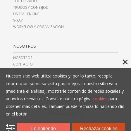
TEXTURIZADO
TRUCOS Y CONSEJOS
UNREAL ENGINE
V-RAY
WORKFLOW Y ORGANIZACIÓN
NOSOTROS
NOSOTROS
CONTACTO
FAQ’S
Nuestro sitio web utiliza cookies y, por lo tanto, recopila
información sobre su visita para mejorar nuestro sitio web
(mediante el análisis), mostrarle contenido de redes sociales y
AVISO LEGAL
anuncios relevantes. Consulte nuestra página
cookies
para
TÉRMINOS Y CONDICIONES
obtener más detalles. También puede rechazarlo haciendo clic
POLÍTICAS DE PRIVACIDAD
POLÍTICAS DE COOKIES
en el botón.
© COPYRIGHT 2016, 3D COLLECTIVE, CIF B10466993,
+34 914 497
Lo entiendo
Rechazar cookies
279
. TODOS LOS DERECHOS RESERVADOS.