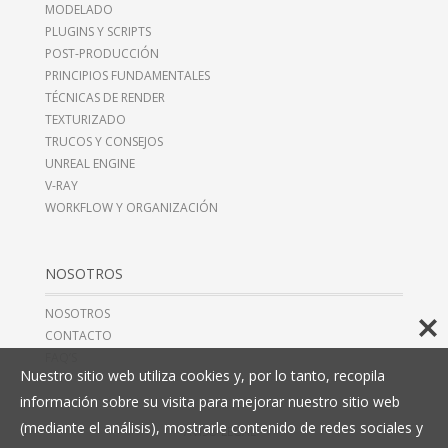
MODELADO
PLUGINS Y SCRIPTS
POST-PRODUCCIÓN
PRINCIPIOS FUNDAMENTALES
TÉCNICAS DE RENDER
TEXTURIZADO
TRUCOS Y CONSEJOS
UNREAL ENGINE
V-RAY
WORKFLOW Y ORGANIZACIÓN
NOSOTROS
NOSOTROS
CONTACTO
FAQ’S
Nuestro sitio web utiliza cookies y, por lo tanto, recopila
información sobre su visita para mejorar nuestro sitio web
(mediante el análisis), mostrarle contenido de redes sociales y
AVISO LEGAL