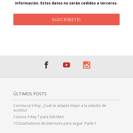
información. Estos datos no serán cedidos a terceros.
SUSCRÍBETE!
¡Al suscribirte recibirás un correo de bienvenida con un código
promocional!
ÚLTIMOS POSTS
Corona vs V-Ray: ¿Cuál se adapta mejor a tu estudio de
ArchViz?
Conoce V-Ray 7 para 3ds MAX
10 Diseñadores de Interiores para seguir. Parte 1