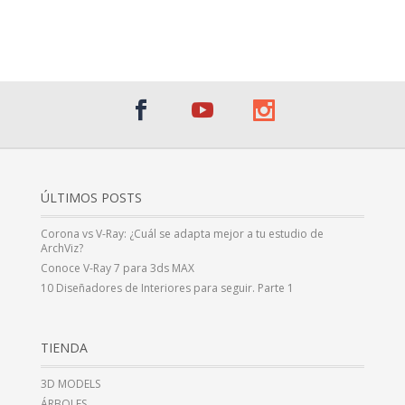
¡Al suscribirte recibirás un correo de bienvenida con un código
promocional!
ÚLTIMOS POSTS
Corona vs V-Ray: ¿Cuál se adapta mejor a tu estudio de
ArchViz?
Conoce V-Ray 7 para 3ds MAX
10 Diseñadores de Interiores para seguir. Parte 1
TIENDA
3D MODELS
ÁRBOLES