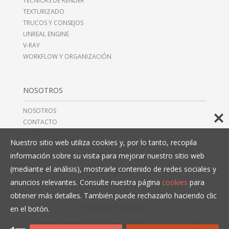
TÉCNICAS DE RENDER
TEXTURIZADO
TRUCOS Y CONSEJOS
UNREAL ENGINE
V-RAY
WORKFLOW Y ORGANIZACIÓN
NOSOTROS
NOSOTROS
CONTACTO
FAQ’S
Nuestro sitio web utiliza cookies y, por lo tanto, recopila
información sobre su visita para mejorar nuestro sitio web
(mediante el análisis), mostrarle contenido de redes sociales y
AVISO LEGAL
anuncios relevantes. Consulte nuestra página
cookies
para
TÉRMINOS Y CONDICIONES
obtener más detalles. También puede rechazarlo haciendo clic
POLÍTICAS DE PRIVACIDAD
POLÍTICAS DE COOKIES
en el botón.
© COPYRIGHT 2016, 3D COLLECTIVE, CIF B10466993,
+34 914 497