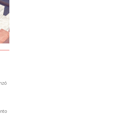
enzó
ento