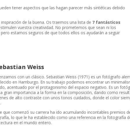
pueden tener aspectos que las hagan parecer más sintéticas debido
inspiración de la buena. Os traemos una lista de
7 fantásticos
timulen vuestra creatividad. No prometemos que sean ni los
 pero estamos seguros de que todos ellos os ayudarán a seguir
Sebastian Weiss
zamos con un clásico. Sebastian Weiss (1971) es un fotógrafo ale
lecido en Hamburgo. En su trabajo podemos encontrar un minimali
do, acentuado por el protagonismo del espacio negativo. Es un fotó
a gran importancia a la forma en la composición, dando como resul
nes de alto contraste con unos tonos cuidados, donde el color siem
.
e que comenzó su carrera ha ido acumulando incontables premios d
rafía, lo que le ha establecido como una referencia en la fotografía d
tectura en el mundo entero.