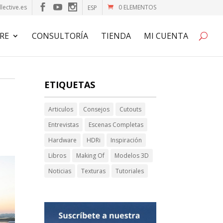
lective.es
0 ELEMENTOS
ESP
RE
CONSULTORÍA
TIENDA
MI CUENTA
ETIQUETAS
Articulos
Consejos
Cutouts
Entrevistas
Escenas Completas
Hardware
HDRi
Inspiración
Libros
Making Of
Modelos 3D
Noticias
Texturas
Tutoriales