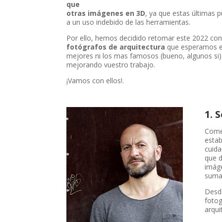
que
otras imágenes en 3D
, ya que estas últimas 
a un uso indebido de las herramientas.
Por ello, hemos decidido retomar este 2022 con 
fotógrafos de arquitectura
que esperamos es
mejores ni los mas famosos (bueno, algunos si)
mejorando vuestro trabajo.
¡Vamos con ellos!.
1. 
Comen
estab
cuida
que d
imáge
suma
Desd
fotog
arqui