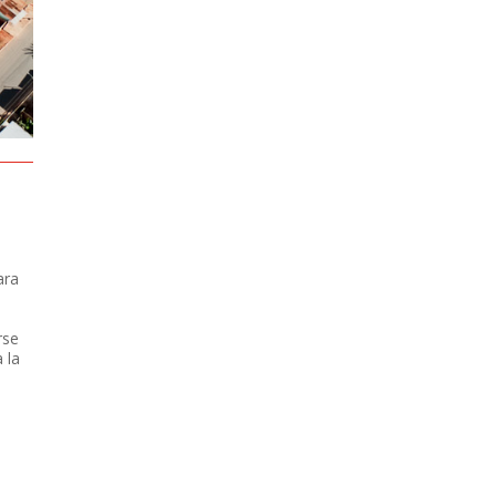
ara
rse
 la