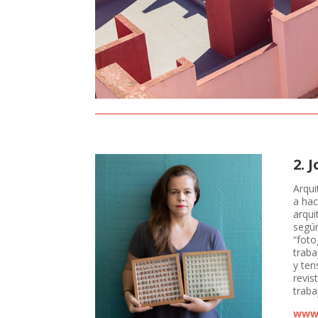
2. 
Arqui
a hac
arqui
según
“foto
traba
y ten
revis
traba
www.