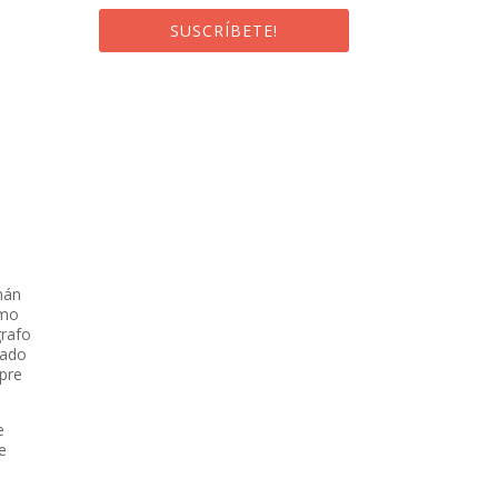
SUSCRÍBETE!
¡Al suscribirte recibirás un correo de
bienvenida con un código
promocional!
mán
smo
grafo
tado
pre
e
e