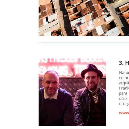
3. 
Natur
crear
arqui
Frank
para 
obra 
otorg
www