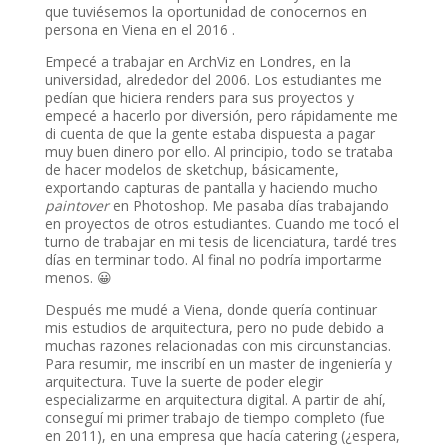
que tuviésemos la oportunidad de conocernos en
persona en Viena en el 2016 .
Empecé a trabajar en ArchViz en Londres, en la
universidad, alrededor del 2006. Los estudiantes me
pedían que hiciera renders para sus proyectos y
empecé a hacerlo por diversión, pero rápidamente me
di cuenta de que la gente estaba dispuesta a pagar
muy buen dinero por ello. Al principio, todo se trataba
de hacer modelos de sketchup, básicamente,
exportando capturas de pantalla y haciendo mucho
paintover
en Photoshop. Me pasaba días trabajando
en proyectos de otros estudiantes. Cuando me tocó el
turno de trabajar en mi tesis de licenciatura, tardé tres
días en terminar todo. Al final no podría importarme
menos. 😀
Después me mudé a Viena, donde quería continuar
mis estudios de arquitectura, pero no pude debido a
muchas razones relacionadas con mis circunstancias.
Para resumir, me inscribí en un master de ingeniería y
arquitectura. Tuve la suerte de poder elegir
especializarme en arquitectura digital. A partir de ahí,
conseguí mi primer trabajo de tiempo completo (fue
en 2011), en una empresa que hacía catering (¿espera,