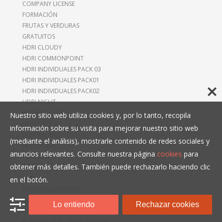
COMPANY LICENSE
FORMACIÓN
FRUTAS Y VERDURAS
GRATUITOS
HDRI CLOUDY
HDRI COMMONPOINT
HDRI INDIVIDUALES PACK 03
HDRI INDIVIDUALES PACK01
HDRI INDIVIDUALES PACK02
HDRI NIGHT
HDRI PACK 01
Nuestro sitio web utiliza cookies y, por lo tanto, recopila
HDRI PACK 02
información sobre su visita para mejorar nuestro sitio web
HDRI PACK 03
(mediante el análisis), mostrarle contenido de redes sociales y
HDRI STUDIO
anuncios relevantes. Consulte nuestra página
cookies
para
HDRI SUNNY
obtener más detalles. También puede rechazarlo haciendo clic
HDRI SUNSET
LUTS
en el botón.
MATERIALES MADERA
OLIVO01
Lo entiendo
Rechazar cookies
OLIVO02
PLANTAS DE INTERIOR PACK 01