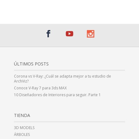
¡Al suscribirte recibirás un correo de bienvenida con un código
promocional!
ÚLTIMOS POSTS
Corona vs V-Ray: ¿Cuál se adapta mejor a tu estudio de
ArchViz?
Conoce V-Ray 7 para 3ds MAX
10 Diseñadores de Interiores para seguir. Parte 1
TIENDA
3D MODELS
ÁRBOLES