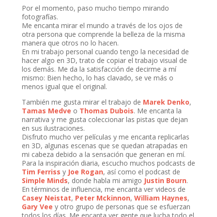
Por el momento, paso mucho tiempo mirando
fotografías.
Me encanta mirar el mundo a través de los ojos de
otra persona que comprende la belleza de la misma
manera que otros no lo hacen.
En mi trabajo personal cuando tengo la necesidad de
hacer algo en 3D, trato de copiar el trabajo visual de
los demás. Me da la satisfacción de decirme a mí
mismo: Bien hecho, lo has clavado, se ve más o
menos igual que el original.
También me gusta mirar el trabajo de
Marek Denko
,
Tamas Medve
o
Thomas Dubois
. Me encanta la
narrativa y me gusta coleccionar las pistas que dejan
en sus ilustraciones.
Disfruto mucho ver películas y me encanta replicarlas
en 3D, algunas escenas que se quedan atrapadas en
mi cabeza debido a la sensación que generan en mí.
Para la inspiración diaria, escucho muchos podcasts de
Tim Ferriss
y
Joe Rogan
, así como el podcast de
Simple Minds
, donde habla mi amigo
Justin Bourn
.
En términos de influencia, me encanta ver videos de
Casey Neistat
,
Peter Mckinnon
,
William Haynes
,
Gary Vee
y otro grupo de personas que se esfuerzan
todos los días. Me encanta ver gente que lucha todo el