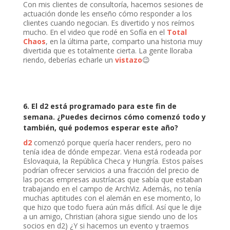
Con mis clientes de consultoría, hacemos sesiones de
actuación donde les enseño cómo responder a los
clientes cuando negocian. Es divertido y nos reímos
mucho. En el video que rodé en Sofía en el
Total
Chaos
, en la última parte, comparto una historia muy
divertida que es totalmente cierta. La gente lloraba
riendo, deberías echarle un
vistazo
😉
6. El
d2 está programado para este fin de
semana. ¿Puedes decirnos cómo comenzó todo y
también, qué podemos esperar este año?
d2
comenzó porque quería hacer renders, pero no
tenía idea de dónde empezar. Viena está rodeada por
Eslovaquia, la República Checa y Hungría. Estos países
podrían ofrecer servicios a una fracción del precio de
las pocas empresas austríacas que sabía que estaban
trabajando en el campo de ArchViz. Además, no tenía
muchas aptitudes con el alemán en ese momento, lo
que hizo que todo fuera aún más difícil. Así que le dije
a un amigo, Christian (ahora sigue siendo uno de los
socios en d2) ¿Y si hacemos un evento y traemos