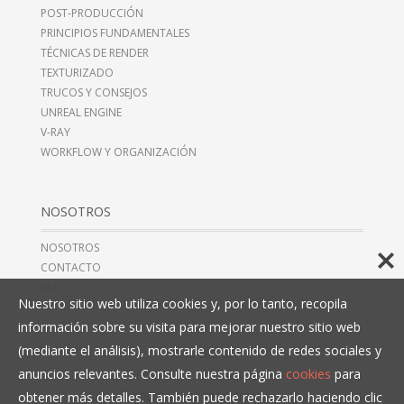
POST-PRODUCCIÓN
PRINCIPIOS FUNDAMENTALES
TÉCNICAS DE RENDER
TEXTURIZADO
TRUCOS Y CONSEJOS
UNREAL ENGINE
V-RAY
WORKFLOW Y ORGANIZACIÓN
NOSOTROS
NOSOTROS
CONTACTO
FAQ’S
Nuestro sitio web utiliza cookies y, por lo tanto, recopila
información sobre su visita para mejorar nuestro sitio web
(mediante el análisis), mostrarle contenido de redes sociales y
AVISO LEGAL
anuncios relevantes. Consulte nuestra página
cookies
para
TÉRMINOS Y CONDICIONES
obtener más detalles. También puede rechazarlo haciendo clic
POLÍTICAS DE PRIVACIDAD