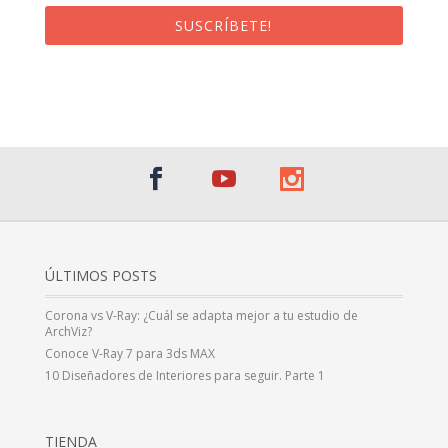
SUSCRÍBETE!
¡Al suscribirte recibirás un correo de bienvenida con un código
promocional!
ÚLTIMOS POSTS
Corona vs V-Ray: ¿Cuál se adapta mejor a tu estudio de
ArchViz?
Conoce V-Ray 7 para 3ds MAX
10 Diseñadores de Interiores para seguir. Parte 1
TIENDA