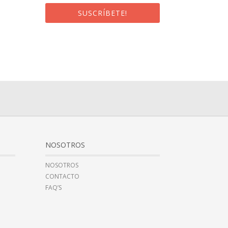
SUSCRÍBETE!
¡Al suscribirte recibirás un correo de
bienvenida con un código
promocional!
NOSOTROS
NOSOTROS
CONTACTO
FAQ’S