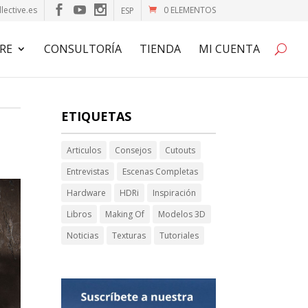
lective.es
0 ELEMENTOS
ESP
RE
CONSULTORÍA
TIENDA
MI CUENTA
ETIQUETAS
Articulos
Consejos
Cutouts
Entrevistas
Escenas Completas
Hardware
HDRi
Inspiración
Libros
Making Of
Modelos 3D
Noticias
Texturas
Tutoriales