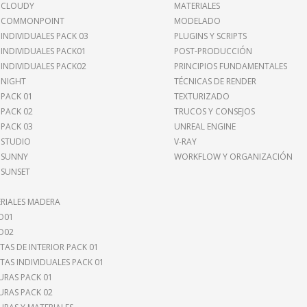
 CLOUDY
MATERIALES
I COMMONPOINT
MODELADO
 INDIVIDUALES PACK 03
PLUGINS Y SCRIPTS
 INDIVIDUALES PACK01
POST-PRODUCCIÓN
 INDIVIDUALES PACK02
PRINCIPIOS FUNDAMENTALES
 NIGHT
TÉCNICAS DE RENDER
 PACK 01
TEXTURIZADO
 PACK 02
TRUCOS Y CONSEJOS
 PACK 03
UNREAL ENGINE
 STUDIO
V-RAY
 SUNNY
WORKFLOW Y ORGANIZACIÓN
 SUNSET
RIALES MADERA
O01
O02
TAS DE INTERIOR PACK 01
TAS INDIVIDUALES PACK 01
URAS PACK 01
URAS PACK 02