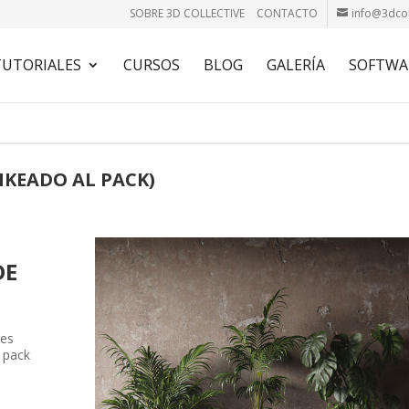
SOBRE 3D COLLECTIVE
CONTACTO
info@3dcol
TUTORIALES
CURSOS
BLOG
GALERÍA
SOFTWA
NKEADO AL PACK)
DE
des
 pack