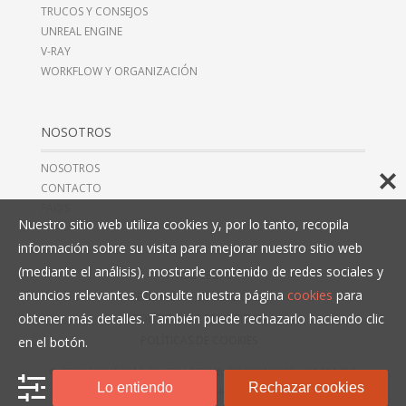
TRUCOS Y CONSEJOS
UNREAL ENGINE
V-RAY
WORKFLOW Y ORGANIZACIÓN
NOSOTROS
NOSOTROS
CONTACTO
FAQ’S
Nuestro sitio web utiliza cookies y, por lo tanto, recopila
información sobre su visita para mejorar nuestro sitio web
(mediante el análisis), mostrarle contenido de redes sociales y
AVISO LEGAL
anuncios relevantes. Consulte nuestra página
cookies
para
TÉRMINOS Y CONDICIONES
obtener más detalles. También puede rechazarlo haciendo clic
POLÍTICAS DE PRIVACIDAD
POLÍTICAS DE COOKIES
en el botón.
© COPYRIGHT 2016, 3D COLLECTIVE, CIF B10466993,
+34 914 497
Lo entiendo
Rechazar cookies
279
. TODOS LOS DERECHOS RESERVADOS.