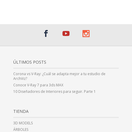
¡Al suscribirte recibirás un correo de bienvenida con un código
promocional!
ÚLTIMOS POSTS
Corona vs V-Ray: ¿Cuál se adapta mejor a tu estudio de
ArchViz?
Conoce V-Ray 7 para 3ds MAX
10 Diseñadores de Interiores para seguir. Parte 1
TIENDA
3D MODELS
ÁRBOLES