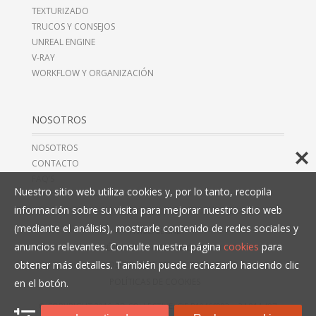
TEXTURIZADO
TRUCOS Y CONSEJOS
UNREAL ENGINE
V-RAY
WORKFLOW Y ORGANIZACIÓN
NOSOTROS
NOSOTROS
CONTACTO
FAQ’S
Nuestro sitio web utiliza cookies y, por lo tanto, recopila
información sobre su visita para mejorar nuestro sitio web
(mediante el análisis), mostrarle contenido de redes sociales y
AVISO LEGAL
anuncios relevantes. Consulte nuestra página
cookies
para
TÉRMINOS Y CONDICIONES
obtener más detalles. También puede rechazarlo haciendo clic
POLÍTICAS DE PRIVACIDAD
POLÍTICAS DE COOKIES
en el botón.
© COPYRIGHT 2016, 3D COLLECTIVE, CIF B10466993,
+34 914 497