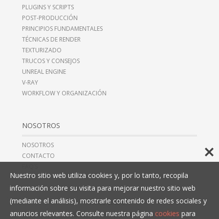
PLUGINS Y SCRIPTS
POST-PRODUCCIÓN
PRINCIPIOS FUNDAMENTALES
TÉCNICAS DE RENDER
TEXTURIZADO
TRUCOS Y CONSEJOS
UNREAL ENGINE
V-RAY
WORKFLOW Y ORGANIZACIÓN
NOSOTROS
NOSOTROS
CONTACTO
FAQ’S
Nuestro sitio web utiliza cookies y, por lo tanto, recopila
información sobre su visita para mejorar nuestro sitio web
(mediante el análisis), mostrarle contenido de redes sociales y
AVISO LEGAL
anuncios relevantes. Consulte nuestra página
cookies
para
TÉRMINOS Y CONDICIONES