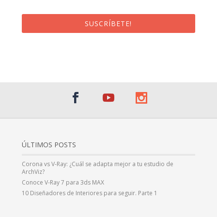
SUSCRÍBETE!
¡Al suscribirte recibirás un correo de bienvenida con un código
promocional!
ÚLTIMOS POSTS
Corona vs V-Ray: ¿Cuál se adapta mejor a tu estudio de
ArchViz?
Conoce V-Ray 7 para 3ds MAX
10 Diseñadores de Interiores para seguir. Parte 1