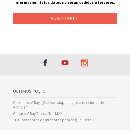
información. Estos datos no serán cedidos a terceros.
SUSCRÍBETE!
¡Al suscribirte recibirás un correo de bienvenida con un código
promocional!
ÚLTIMOS POSTS
Corona vs V-Ray: ¿Cuál se adapta mejor a tu estudio de
ArchViz?
Conoce V-Ray 7 para 3ds MAX
10 Diseñadores de Interiores para seguir. Parte 1