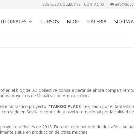
SOBRE 3D COLLECTIVE
CONTACTO
info@3dcol
TUTORIALES
CURSOS
BLOG
GALERÍA
SOFTWA
f en el blog de 3D Collective donde a partir de ahora compartiremo
rios proyectos de Visualización Arquitectónica.
te fantástico proyecto: “
TAIKOO PLACE
” realizado por el fantástic
y
con sede en Sevilla reconocido a nivel internacional por la calidad d
 proyecto a finales de 2016. Durante este periodo de dos años, se ha
almente sigue en producción de otras muchas.