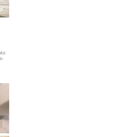
pto
o.