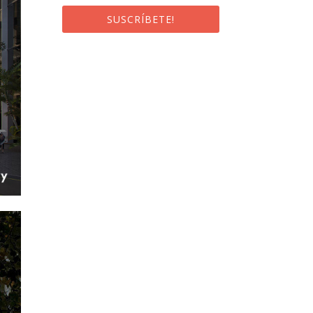
SUSCRÍBETE!
¡Al suscribirte recibirás un correo de
bienvenida con un código
promocional!