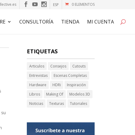
lective.es
0 ELEMENTOS
ESP
RE
CONSULTORÍA
TIENDA
MI CUENTA
ETIQUETAS
Articulos
Consejos
Cutouts
Entrevistas
Escenas Completas
Hardware
HDRi
Inspiración
s
Libros
Making Of
Modelos 3D
Noticias
Texturas
Tutoriales
o
e su
n