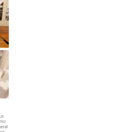
sus
omo
eral
 en